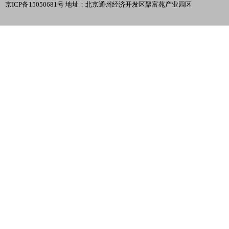
京ICP备15050681号 地址：北京通州经济开发区聚富苑产业园区